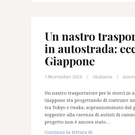
consegne:
l’Abruzzo
apre
la
strada
Un nastro traspor
al
in autostrada: ecc
futuro
della
Giappone
logistica
italiana
7 Novembre 2024
Giobarsa
inno
Un nastro trasportatore per le merci in a
Giappone sta progettando di costruire un
tra Tokyo e Osaka, soprannominato dal g
sopperire alla carenza di autisti di cam
progetto non è ancora stato…
Un
Continua la lettura di