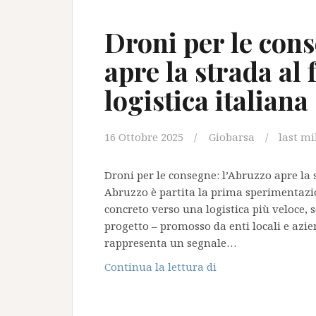
i
corrieri
Droni per le con
collettamistici
apre la strada al 
logistica italiana
16 Ottobre 2025
Giobarsa
last mi
Droni per le consegne: l’Abruzzo apre la s
Abruzzo è partita la prima sperimentazio
concreto verso una logistica più veloce, 
progetto – promosso da enti locali e azi
rappresenta un segnale…
Droni
Continua la lettura di
per
le