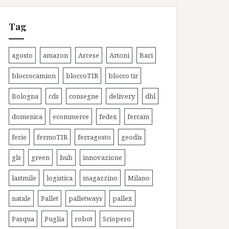
Tag
agosto
amazon
Arcese
Artoni
Bari
bloccocamion
bloccoTIR
blocco tir
Bologna
cds
consegne
delivery
dhl
domenica
ecommerce
fedex
fercam
ferie
fermoTIR
ferragosto
geodis
gls
green
hub
innovazione
lastmile
logistica
magazzino
Milano
natale
Pallet
palletways
pallex
Pasqua
Puglia
robot
Sciopero