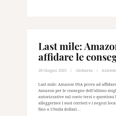
ordine
consistente
per
un
sistema
di
consegna
Last mile: Amazo
robotico
affidare le conse
a
guida
autonoma
28 Giugno 2023
Giobarsa
Aziend
semplice
e
a
Last mile: Amazon USA prova ad affidare
costi
Amazon per le consegne dell’ultimo migl
di
autorizzative sul conto terzi e questioni
consegna
alleggerisce i suoi corrieri e i negozi lo
ridotti
fino a 27mila dollari…