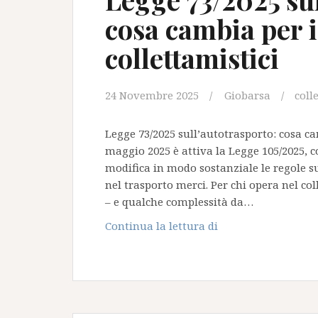
cosa cambia per i
collettamistici
24 Novembre 2025
Giobarsa
coll
Legge 73/2025 sull’autotrasporto: cosa c
maggio 2025 è attiva la Legge 105/2025, c
modifica in modo sostanziale le regole su
nel trasporto merci. Per chi opera nel c
– e qualche complessità da…
Legge
Continua la lettura di
73/2025
sull’autotrasporto:
cosa
cambia
per