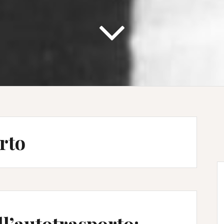
rto
l’autotrasporto: