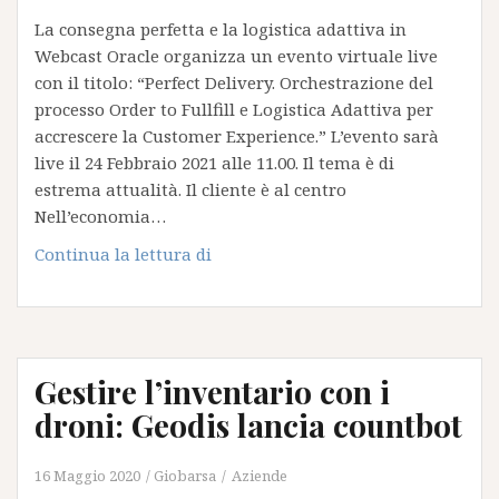
Green
La consegna perfetta e la logistica adattiva in
Webcast Oracle organizza un evento virtuale live
con il titolo: “Perfect Delivery. Orchestrazione del
processo Order to Fullfill e Logistica Adattiva per
accrescere la Customer Experience.” L’evento sarà
live il 24 Febbraio 2021 alle 11.00. Il tema è di
estrema attualità. Il cliente è al centro
Nell’economia…
La
Continua la lettura di
consegna
perfetta
e
la
Gestire l’inventario con i
logistica
adattiva
droni: Geodis lancia countbot
in
Webcast
16 Maggio 2020
Giobarsa
Aziende