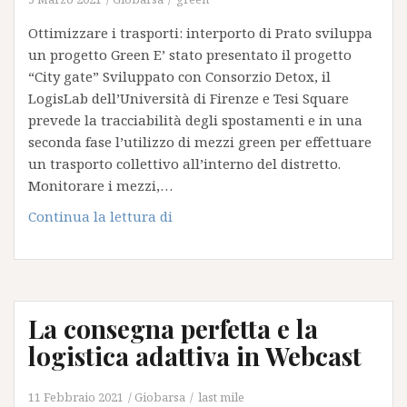
Ottimizzare i trasporti: interporto di Prato sviluppa
un progetto Green E’ stato presentato il progetto
“City gate” Sviluppato con Consorzio Detox, il
LogisLab dell’Università di Firenze e Tesi Square
prevede la tracciabilità degli spostamenti e in una
seconda fase l’utilizzo di mezzi green per effettuare
un trasporto collettivo all’interno del distretto.
Monitorare i mezzi,…
Ottimizzare
Continua la lettura di
i
trasporti:
interporto
di
La consegna perfetta e la
Prato
sviluppa
logistica adattiva in Webcast
un
progetto
11 Febbraio 2021
Giobarsa
last mile