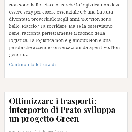
in-
Non sono bello. Piaccio. Perché la logistica non deve
case:
essere sexy per essere essenziale C’è una battuta
la
diventata proverbiale negli anni ’80: “Non sono
fine
bello. Piaccio.” Fa sorridere. Ma se la osserviamo
di
bene, racconta perfettamente il mondo della
un’era
logistica. La logistica non è glamour. Non è una
e
parola che accende conversazioni da aperitivo. Non
cosa
genera…
cambia
Continua la lettura di
per
il
trasporto
in
Italia
Ottimizzare i trasporti:
interporto di Prato sviluppa
un progetto Green
5 Marzo 2021
Giobarsa
green