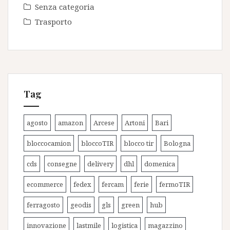
Senza categoria
Trasporto
Tag
agosto
amazon
Arcese
Artoni
Bari
bloccocamion
bloccoTIR
blocco tir
Bologna
cds
consegne
delivery
dhl
domenica
ecommerce
fedex
fercam
ferie
fermoTIR
ferragosto
geodis
gls
green
hub
innovazione
lastmile
logistica
magazzino