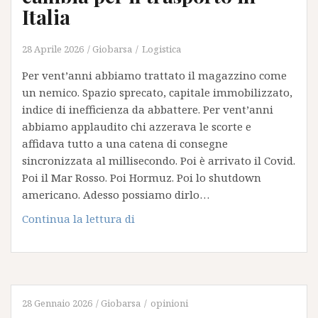
Italia
28 Aprile 2026
Giobarsa
Logistica
Per vent’anni abbiamo trattato il magazzino come
un nemico. Spazio sprecato, capitale immobilizzato,
indice di inefficienza da abbattere. Per vent’anni
abbiamo applaudito chi azzerava le scorte e
affidava tutto a una catena di consegne
sincronizzata al millisecondo. Poi è arrivato il Covid.
Poi il Mar Rosso. Poi Hormuz. Poi lo shutdown
americano. Adesso possiamo dirlo…
Dal
Continua la lettura di
just-
in-
time
al
just-
28 Gennaio 2026
Giobarsa
opinioni