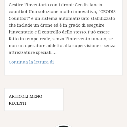
Gestire l’inventario con i droni: Geodis lancia
countbot Una soluzione molto innovativa, “GEODIS
Countbot” è un sistema automatizzato stabilizzato
che include un drone ed è in grado di eseguire
l’inventario e il controllo dello stesso. Può essere
fatto in tempo reale, senza l’intervento umano, se
non un operatore addetto alla supervisione e senza
attrezzature speciali.…
Gestire
Continua la lettura di
l’inventario
con
i
droni:
Navigazione
Geodis
ARTICOLI MENO
articoli
lancia
RECENTI
countbot