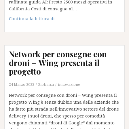
raffinata guida AI: Presto 2500 mezzi operativi in
California Costi di consegna al…
Un
Continua la lettura di
ordine
consistente
per
un
Network per consegne con
sistema
di
droni – Wing presenta il
consegna
progetto
robotico
a
24 Marzo 2023
Giobarsa
innovazione
guida
autonoma
Network per consegne con droni – Wing presenta il
semplice
progetto Wing è senza dubbio una delle aziende che
e
ha fatto più strada nell’innovativo settore del drone
a
delivery. I suoi droni, che spesso per comodità
costi
vengono chiamati “droni di Google” dal momento
di