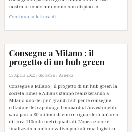
nostra in modo autonomo non dispiace a…
Consegne
Continua la lettura di
con
i
Robot:
sono
Consegne a Milano : il
falliti
gli
progetto di un hub green
esperimenti
di
15 Aprile 2022
Giobarsa
Aziende
Amazon
Consegne a Milano : il progetto di un hub green la
e
società Hines e Allianz stanno realizzerando a
FEDEX
Milano uno dei piu’ grandi hub per le consegne
cittadine del capoluogo Lombardo. L’investimento
sarà pari a 80 milioni di euro e riguarderà un’area
di circa 110mila metri quadrati. L’operazione è
finalizzata a un’innovativa piattaforma logistica