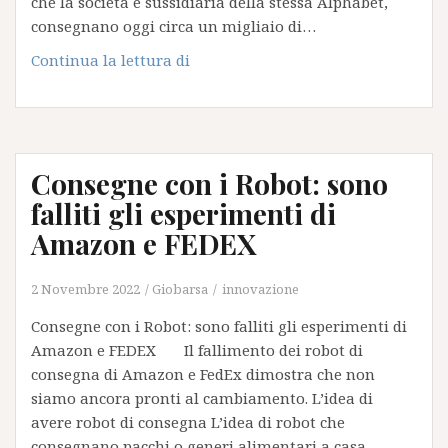
che la società è sussidiaria della stessa Alphabet,
consegna
consegnano oggi circa un migliaio di…
ridotti
Network
Continua la lettura di
per
consegne
con
droni
Consegne con i Robot: sono
–
Wing
falliti gli esperimenti di
presenta
Amazon e FEDEX
il
progetto
2 Novembre 2022
Giobarsa
innovazione
Consegne con i Robot: sono falliti gli esperimenti di
Amazon e FEDEX Il fallimento dei robot di
consegna di Amazon e FedEx dimostra che non
siamo ancora pronti al cambiamento. L’idea di
avere robot di consegna L’idea di robot che
consegnano pacchi o generi alimentari a casa