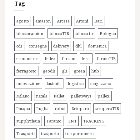
Tag
agosto
amazon
Arcese
Artoni
Bari
bloccocamion
bloccoTIR
blocco tir
Bologna
cds
consegne
delivery
dhl
domenica
ecommerce
fedex
fercam
ferie
fermoTIR
ferragosto
geodis
gls
green
hub
innovazione
lastmile
logistica
magazzino
Milano
natale
Pallet
palletways
pallex
Pasqua
Puglia
robot
Sciopero
scioperoTIR
supplychain
Taranto
TNT
TRACKING
Trasporti
trasporto
trasportomerci