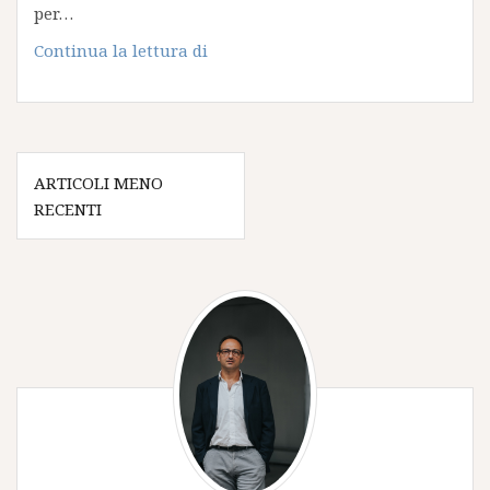
per…
Consegne
Continua la lettura di
a
Milano
:
il
Navigazione
progetto
ARTICOLI MENO
articoli
di
RECENTI
un
hub
green