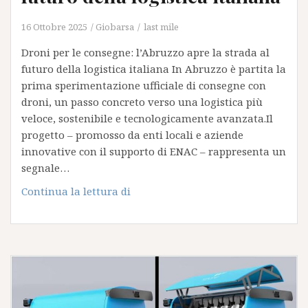
16 Ottobre 2025
Giobarsa
last mile
Droni per le consegne: l’Abruzzo apre la strada al
futuro della logistica italiana In Abruzzo è partita la
prima sperimentazione ufficiale di consegne con
droni, un passo concreto verso una logistica più
veloce, sostenibile e tecnologicamente avanzata.Il
progetto – promosso da enti locali e aziende
innovative con il supporto di ENAC – rappresenta un
segnale…
Droni
Continua la lettura di
per
le
consegne:
l’Abruzzo
apre
la
strada