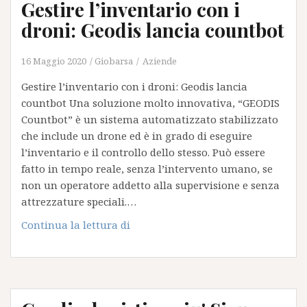
Gestire l’inventario con i
COMMERCE
UN
droni: Geodis lancia countbot
NUOVO
SERVIZIO
16 Maggio 2020
Giobarsa
Aziende
DI
Gestire l’inventario con i droni: Geodis lancia
CONSEGNA
countbot Una soluzione molto innovativa, “GEODIS
INTERCONTINENTALE
Countbot” è un sistema automatizzato stabilizzato
DIRETTO
che include un drone ed è in grado di eseguire
AL
l’inventario e il controllo dello stesso. Può essere
CLIENTE
fatto in tempo reale, senza l’intervento umano, se
non un operatore addetto alla supervisione e senza
attrezzature speciali.…
Gestire
Continua la lettura di
l’inventario
con
i
droni:
Geodis