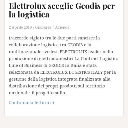
Elettrolux sceglie Geodis per
gestione
della
la logistica
supply
chain
2 Aprile 2019
Giobarsa
Aziende
in
L’accordo siglato tra le due parti sancisce la
Italia
collaborazione logistica tra GEODIS e la
multinazionale svedese ELECTROLUX leader nella
produzione di elettrodomestici La Contract Logistics
Line of Business di GEODIS in Italia è stata
selezionata da ELECTROLUX LOGISTICS ITALY per la
gestione della logistica integrata finalizzata alla
distribuzione dei propri prodotti sul territorio
nazionale. il progetto sulla…
Elettrolux
Continua la lettura di
sceglie
Geodis
per