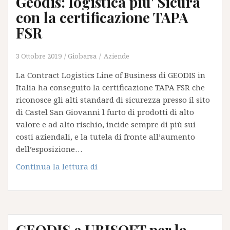
Geodis: logistica piu' Sicura
lancia
con la certificazione TAPA
countbot
FSR
3 Ottobre 2019
Giobarsa
Aziende
La Contract Logistics Line of Business di GEODIS in
Italia ha conseguito la certificazione TAPA FSR che
riconosce gli alti standard di sicurezza presso il sito
di Castel San Giovanni l furto di prodotti di alto
valore e ad alto rischio, incide sempre di più sui
costi aziendali, e la tutela di fronte all’aumento
dell’esposizione…
Geodis:
Continua la lettura di
logistica
piu'
Sicura
con
GEODIS e UBISOFT per la
la