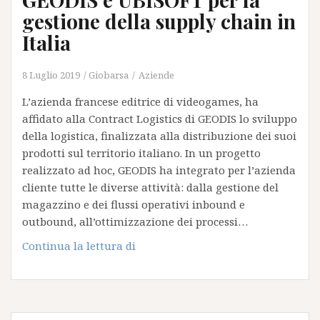
certificazione
gestione della supply chain in
TAPA
Italia
FSR
8 Luglio 2019
Giobarsa
Aziende
L’azienda francese editrice di videogames, ha
affidato alla Contract Logistics di GEODIS lo sviluppo
della logistica, finalizzata alla distribuzione dei suoi
prodotti sul territorio italiano. In un progetto
realizzato ad hoc, GEODIS ha integrato per l’azienda
cliente tutte le diverse attività: dalla gestione del
magazzino e dei flussi operativi inbound e
outbound, all’ottimizzazione dei processi…
GEODIS
Continua la lettura di
e
UBISOFT
per
la