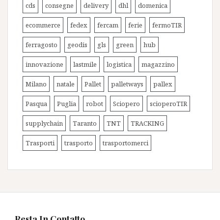
cds
consegne
delivery
dhl
domenica
ecommerce
fedex
fercam
ferie
fermoTIR
ferragosto
geodis
gls
green
hub
innovazione
lastmile
logistica
magazzino
Milano
natale
Pallet
palletways
pallex
Pasqua
Puglia
robot
Sciopero
scioperoTIR
supplychain
Taranto
TNT
TRACKING
Trasporti
trasporto
trasportomerci
Resta In Contatto