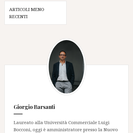
la
Navigazione
logistica
ARTICOLI MENO
articoli
RECENTI
Giorgio Barsanti
Laureato alla Università Commerciale Luigi
Bocconi, oggi è amministratore presso la
Nuovo