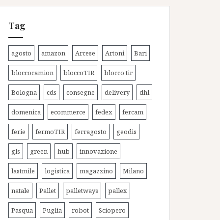
Tag
agosto
amazon
Arcese
Artoni
Bari
bloccocamion
bloccoTIR
blocco tir
Bologna
cds
consegne
delivery
dhl
domenica
ecommerce
fedex
fercam
ferie
fermoTIR
ferragosto
geodis
gls
green
hub
innovazione
lastmile
logistica
magazzino
Milano
natale
Pallet
palletways
pallex
Pasqua
Puglia
robot
Sciopero