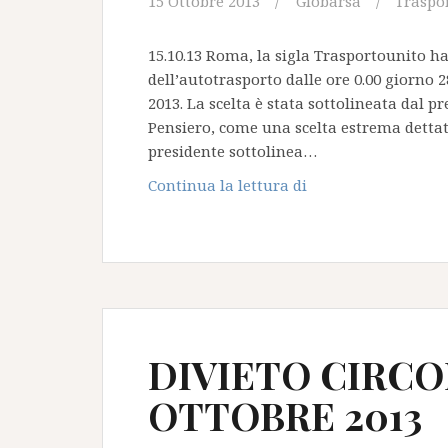
15 Ottobre 2013
Giobarsa
Traspo
15.10.13 Roma, la sigla Trasportounito h
dell’autotrasporto dalle ore 0.00 giorno 
2013. La scelta è stata sottolineata dal p
Pensiero, come una scelta estrema dettata
presidente sottolinea…
Sciopero
Continua la lettura di
Tir
28
Ottobre
2013:
Confermato
DIVIETO CIRCO
OTTOBRE 2013