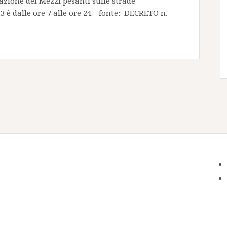
olazione dei Mezzi pesanti sulle strade
è dalle ore 7 alle ore 24. fonte: DECRETO n.