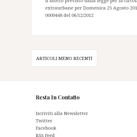
Il blocco previsto dalla legge per la circ
extraurbane per Domenica 25 Agosto 2013 
0000448 del 06/12/2012
Navigazione
ARTICOLI MENO RECENTI
articoli
Resta In Contatto
Iscriviti alla Newsletter
Twitter
Facebook
RSS Feed