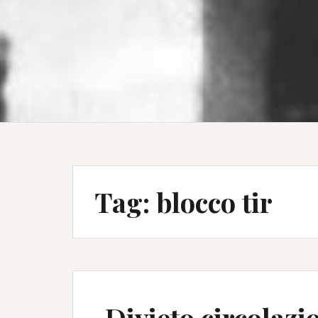
Tag:
blocco tir
Divieto circolazi