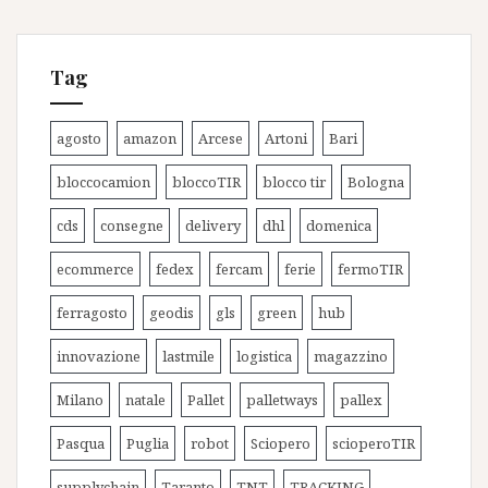
Tag
agosto
amazon
Arcese
Artoni
Bari
bloccocamion
bloccoTIR
blocco tir
Bologna
cds
consegne
delivery
dhl
domenica
ecommerce
fedex
fercam
ferie
fermoTIR
ferragosto
geodis
gls
green
hub
innovazione
lastmile
logistica
magazzino
Milano
natale
Pallet
palletways
pallex
Pasqua
Puglia
robot
Sciopero
scioperoTIR
supplychain
Taranto
TNT
TRACKING