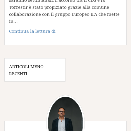
saranno settimanali. L’accordo tra il CDS e la
Torrestir è stato propiziato grazie alla comune
collaborazione con il gruppo Europeo IFA che mette
in…
Spedizioni
Continua la lettura di
in
Portogallo
:
CDS
Navigazione
collabora
ARTICOLI MENO
articoli
con
RECENTI
Torrestir