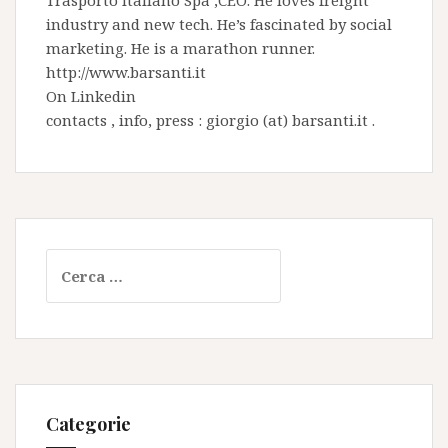
Trasporto Italiano Spa
,CEO. He loves freight
industry and new tech. He’s fascinated by social
marketing. He is a marathon runner.
http://www.barsanti.it
On
Linkedin
contacts , info, press : giorgio (at) barsanti.it .
Ricerca
per:
Categorie