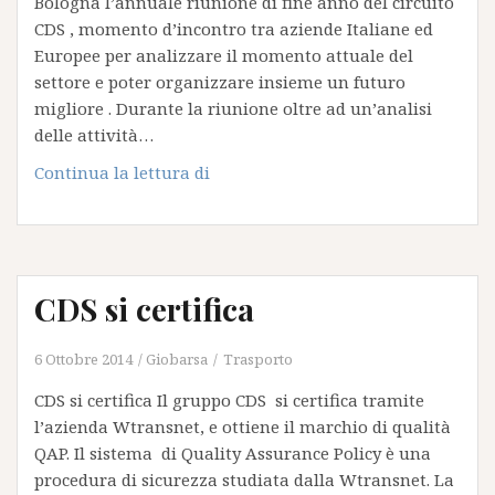
Bologna l’annuale riunione di fine anno del circuito
CDS , momento d’incontro tra aziende Italiane ed
Europee per analizzare il momento attuale del
settore e poter organizzare insieme un futuro
migliore . Durante la riunione oltre ad un’analisi
delle attività…
Circuito
Continua la lettura di
CDS
:
Meeting
Dicembre
CDS si certifica
2014
6 Ottobre 2014
Giobarsa
Trasporto
CDS si certifica Il gruppo CDS si certifica tramite
l’azienda Wtransnet, e ottiene il marchio di qualità
QAP. Il sistema di Quality Assurance Policy è una
procedura di sicurezza studiata dalla Wtransnet. La