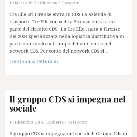
18 Marzo 2015
Giobarsa
Trasporto
Tre Elle Srl Firenze entra in CDS La azienda di
trasporto Tre Elle con sede a Firenze entra a far
parte del circuito CDS . La Tre Elle , nata a Firenze
nel 2004 specializzata nella logistica distributiva in
particolar modo nel campo dei vini, entra nel
network CDS. Per conto del network CDS si…
Tre
Continua la lettura di
Elle
Srl
Firenze
entra
Il gruppo CDS si impegna nel
in
CDS
sociale
15 Dicembre 2014
Giobarsa
Trasporto
Il gruppo CDS si impegna nel sociale Il Gruppo Cds in