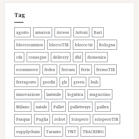
Tag
agosto
amazon
Arcese
Artoni
Bari
bloccocamion
bloccoTIR
blocco tir
Bologna
cds
consegne
delivery
dhl
domenica
ecommerce
fedex
fercam
ferie
fermoTIR
ferragosto
geodis
gls
green
hub
innovazione
lastmile
logistica
magazzino
Milano
natale
Pallet
palletways
pallex
Pasqua
Puglia
robot
Sciopero
scioperoTIR
supplychain
Taranto
TNT
TRACKING