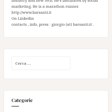
industry and new tech. He’s fascinated by social
marketing. He is a marathon runner.
http://www.barsanti.it
On
Linkedin
contacts , info, press : giorgio (at) barsanti.it .
Ricerca
per:
Categorie