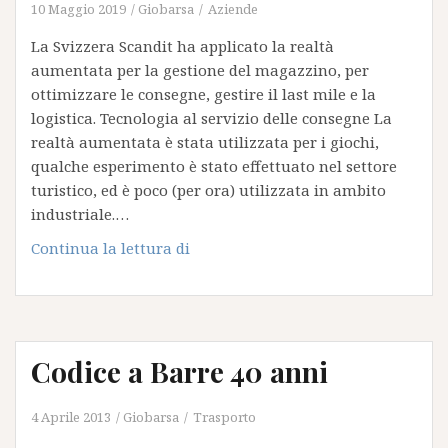
10 Maggio 2019
Giobarsa
Aziende
La Svizzera Scandit ha applicato la realtà
aumentata per la gestione del magazzino, per
ottimizzare le consegne, gestire il last mile e la
logistica. Tecnologia al servizio delle consegne La
realtà aumentata è stata utilizzata per i giochi,
qualche esperimento è stato effettuato nel settore
turistico, ed è poco (per ora) utilizzata in ambito
industriale.…
Gestire
Continua la lettura di
un
corriere
con
la
Codice a Barre 40 anni
realtà
aumentata
4 Aprile 2013
Giobarsa
Trasporto