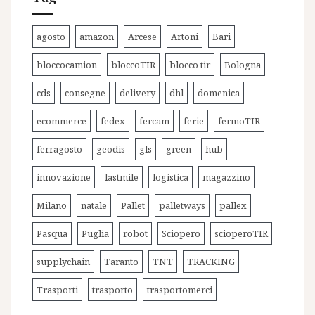
agosto
amazon
Arcese
Artoni
Bari
bloccocamion
bloccoTIR
blocco tir
Bologna
cds
consegne
delivery
dhl
domenica
ecommerce
fedex
fercam
ferie
fermoTIR
ferragosto
geodis
gls
green
hub
innovazione
lastmile
logistica
magazzino
Milano
natale
Pallet
palletways
pallex
Pasqua
Puglia
robot
Sciopero
scioperoTIR
supplychain
Taranto
TNT
TRACKING
Trasporti
trasporto
trasportomerci