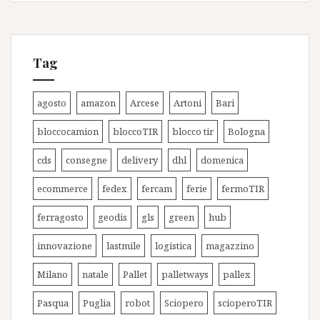
Tag
agosto
amazon
Arcese
Artoni
Bari
bloccocamion
bloccoTIR
blocco tir
Bologna
cds
consegne
delivery
dhl
domenica
ecommerce
fedex
fercam
ferie
fermoTIR
ferragosto
geodis
gls
green
hub
innovazione
lastmile
logistica
magazzino
Milano
natale
Pallet
palletways
pallex
Pasqua
Puglia
robot
Sciopero
scioperoTIR