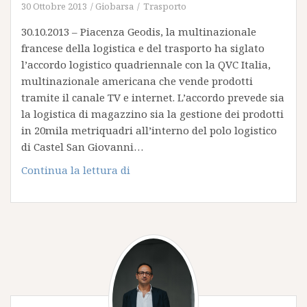
30 Ottobre 2013
Giobarsa
Trasporto
30.10.2013 – Piacenza Geodis, la multinazionale
francese della logistica e del trasporto ha siglato
l’accordo logistico quadriennale con la QVC Italia,
multinazionale americana che vende prodotti
tramite il canale TV e internet. L’accordo prevede sia
la logistica di magazzino sia la gestione dei prodotti
in 20mila metriquadri all’interno del polo logistico
di Castel San Giovanni…
Logistica:
Continua la lettura di
Geodis
sigla
con
QVC