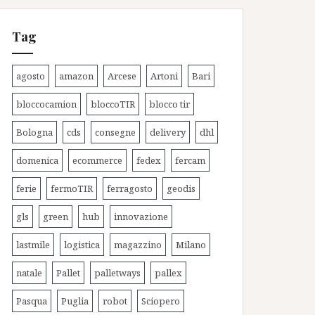
Tag
agosto
amazon
Arcese
Artoni
Bari
bloccocamion
bloccoTIR
blocco tir
Bologna
cds
consegne
delivery
dhl
domenica
ecommerce
fedex
fercam
ferie
fermoTIR
ferragosto
geodis
gls
green
hub
innovazione
lastmile
logistica
magazzino
Milano
natale
Pallet
palletways
pallex
Pasqua
Puglia
robot
Sciopero