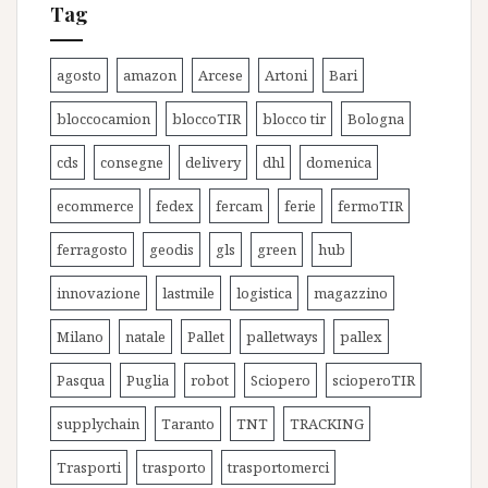
Tag
agosto
amazon
Arcese
Artoni
Bari
bloccocamion
bloccoTIR
blocco tir
Bologna
cds
consegne
delivery
dhl
domenica
ecommerce
fedex
fercam
ferie
fermoTIR
ferragosto
geodis
gls
green
hub
innovazione
lastmile
logistica
magazzino
Milano
natale
Pallet
palletways
pallex
Pasqua
Puglia
robot
Sciopero
scioperoTIR
supplychain
Taranto
TNT
TRACKING
Trasporti
trasporto
trasportomerci