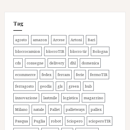
Tag
agosto
amazon
Arcese
Artoni
Bari
bloccocamion
bloccoTIR
blocco tir
Bologna
cds
consegne
delivery
dhl
domenica
ecommerce
fedex
fercam
ferie
fermoTIR
ferragosto
geodis
gls
green
hub
innovazione
lastmile
logistica
magazzino
Milano
natale
Pallet
palletways
pallex
Pasqua
Puglia
robot
Sciopero
scioperoTIR