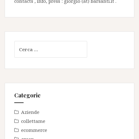
contacts , info, press : giorgio (at) barsanti.it .
Ricerca
per:
Categorie
Aziende
collettame
ecommerce