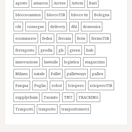
agosto
amazon
Arcese
Artoni
Bari
bloccocamion
bloccoTIR
blocco tir
Bologna
cds
consegne
delivery
dhl
domenica
ecommerce
fedex
fercam
ferie
fermoTIR
ferragosto
geodis
gls
green
hub
innovazione
lastmile
logistica
magazzino
Milano
natale
Pallet
palletways
pallex
Pasqua
Puglia
robot
Sciopero
scioperoTIR
supplychain
Taranto
TNT
TRACKING
Trasporti
trasporto
trasportomerci