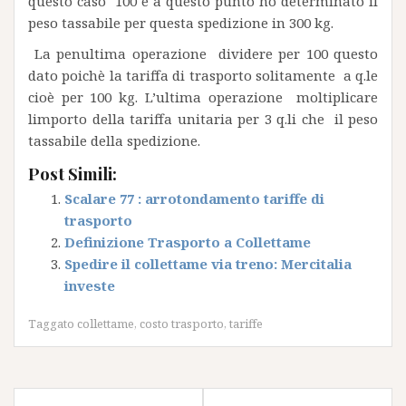
questo caso 100 e a questo punto ho determinato il
peso tassabile per questa spedizione in 300 kg.
La penultima operazione dividere per 100 questo
dato poichè la tariffa di trasporto solitamente a q.le
cioè per 100 kg. L’ultima operazione moltiplicare
limporto della tariffa unitaria per 3 q.li che il peso
tassabile della spedizione.
Post Simili:
Scalare 77 : arrotondamento tariffe di
trasporto
Definizione Trasporto a Collettame
Spedire il collettame via treno: Mercitalia
investe
Taggato
collettame
,
costo trasporto
,
tariffe
Navigazione