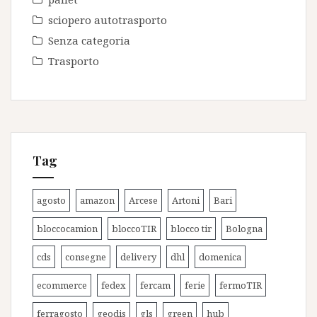
sciopero autotrasporto
Senza categoria
Trasporto
Tag
agosto
amazon
Arcese
Artoni
Bari
bloccocamion
bloccoTIR
blocco tir
Bologna
cds
consegne
delivery
dhl
domenica
ecommerce
fedex
fercam
ferie
fermoTIR
ferragosto
geodis
gls
green
hub