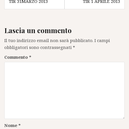
articoli
TIR 31MARZO 2013
TIR 1 APRILE 2013
Lascia un commento
Il tuo indirizzo email non sarà pubblicato.
I campi
obbligatori sono contrassegnati
*
Commento
*
Nome
*