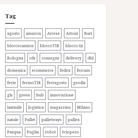
Tag
agosto
amazon
Arcese
Artoni
Bari
bloccocamion
bloccoTIR
blocco tir
Bologna
cds
consegne
delivery
dhl
domenica
ecommerce
fedex
fercam
ferie
fermoTIR
ferragosto
geodis
gls
green
hub
innovazione
lastmile
logistica
magazzino
Milano
natale
Pallet
palletways
pallex
Pasqua
Puglia
robot
Sciopero