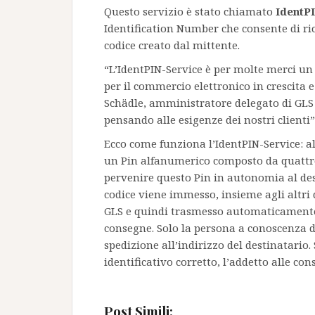
Questo servizio è stato chiamato
IdentP
Identification Number che consente di rice
codice creato dal mittente.
“L’IdentPIN-Service è per molte merci un 
per il commercio elettronico in crescita e
Schädle, amministratore delegato di GLS 
pensando alle esigenze dei nostri clienti”
Ecco come funziona l’IdentPIN-Service: all
un Pin alfanumerico composto da quattro
pervenire questo Pin in autonomia al dest
codice viene immesso, insieme agli altri d
GLS e quindi trasmesso automaticamente 
consegne. Solo la persona a conoscenza d
spedizione all’indirizzo del destinatario. 
identificativo corretto, l’addetto alle c
Post Simili: