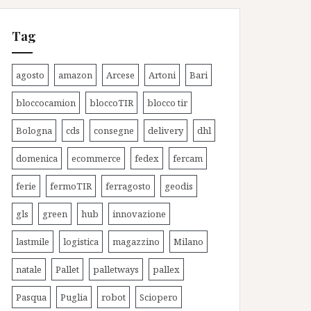
Tag
agosto
amazon
Arcese
Artoni
Bari
bloccocamion
bloccoTIR
blocco tir
Bologna
cds
consegne
delivery
dhl
domenica
ecommerce
fedex
fercam
ferie
fermoTIR
ferragosto
geodis
gls
green
hub
innovazione
lastmile
logistica
magazzino
Milano
natale
Pallet
palletways
pallex
Pasqua
Puglia
robot
Sciopero