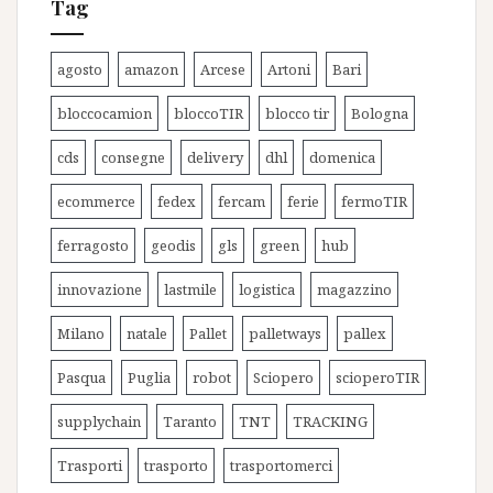
Tag
agosto
amazon
Arcese
Artoni
Bari
bloccocamion
bloccoTIR
blocco tir
Bologna
cds
consegne
delivery
dhl
domenica
ecommerce
fedex
fercam
ferie
fermoTIR
ferragosto
geodis
gls
green
hub
innovazione
lastmile
logistica
magazzino
Milano
natale
Pallet
palletways
pallex
Pasqua
Puglia
robot
Sciopero
scioperoTIR
supplychain
Taranto
TNT
TRACKING
Trasporti
trasporto
trasportomerci