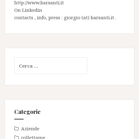
http://www.barsanti.it
On
Linkedin
contacts , info, press : giorgio (at) barsanti.it .
Ricerca
per:
Categorie
Aziende
collettame