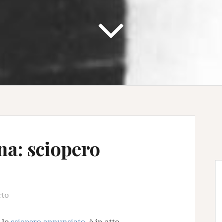
na: sciopero
rto
 lo
sciopero annunciato
è in atto.