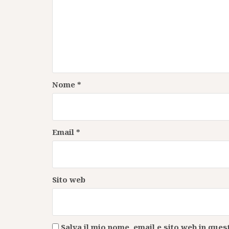
Nome
*
Email
*
Sito web
Salva il mio nome, email e sito web in qu