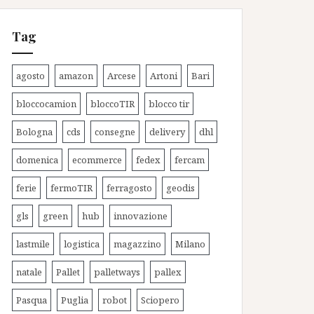
Tag
agosto
amazon
Arcese
Artoni
Bari
bloccocamion
bloccoTIR
blocco tir
Bologna
cds
consegne
delivery
dhl
domenica
ecommerce
fedex
fercam
ferie
fermoTIR
ferragosto
geodis
gls
green
hub
innovazione
lastmile
logistica
magazzino
Milano
natale
Pallet
palletways
pallex
Pasqua
Puglia
robot
Sciopero