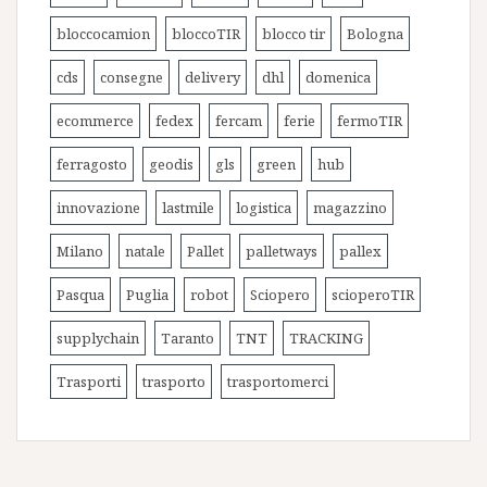
bloccocamion
bloccoTIR
blocco tir
Bologna
cds
consegne
delivery
dhl
domenica
ecommerce
fedex
fercam
ferie
fermoTIR
ferragosto
geodis
gls
green
hub
innovazione
lastmile
logistica
magazzino
Milano
natale
Pallet
palletways
pallex
Pasqua
Puglia
robot
Sciopero
scioperoTIR
supplychain
Taranto
TNT
TRACKING
Trasporti
trasporto
trasportomerci