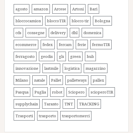
agosto
amazon
Arcese
Artoni
Bari
bloccocamion
bloccoTIR
blocco tir
Bologna
cds
consegne
delivery
dhl
domenica
ecommerce
fedex
fercam
ferie
fermoTIR
ferragosto
geodis
gls
green
hub
innovazione
lastmile
logistica
magazzino
Milano
natale
Pallet
palletways
pallex
Pasqua
Puglia
robot
Sciopero
scioperoTIR
supplychain
Taranto
TNT
TRACKING
Trasporti
trasporto
trasportomerci