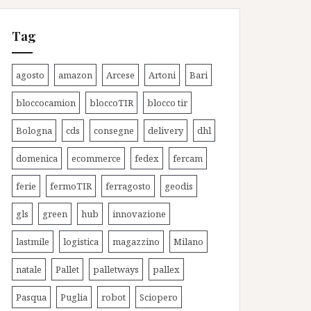
Tag
agosto
amazon
Arcese
Artoni
Bari
bloccocamion
bloccoTIR
blocco tir
Bologna
cds
consegne
delivery
dhl
domenica
ecommerce
fedex
fercam
ferie
fermoTIR
ferragosto
geodis
gls
green
hub
innovazione
lastmile
logistica
magazzino
Milano
natale
Pallet
palletways
pallex
Pasqua
Puglia
robot
Sciopero