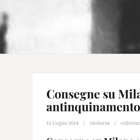
Consegne su Mila
antinquinament
15 Luglio 2014
Giobarsa
collett