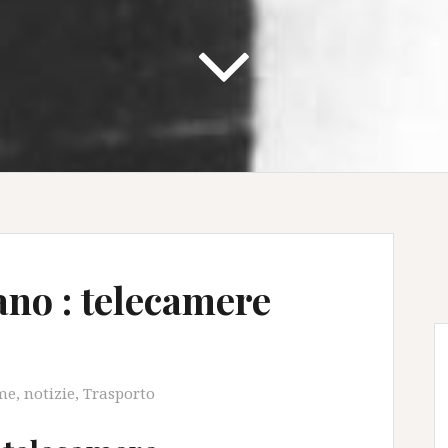
no : telecamere
o
ame
,
notizie
,
Trasporto