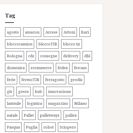
Tag
agosto
amazon
Arcese
Artoni
Bari
bloccocamion
bloccoTIR
blocco tir
Bologna
cds
consegne
delivery
dhl
domenica
ecommerce
fedex
fercam
ferie
fermoTIR
ferragosto
geodis
gls
green
hub
innovazione
lastmile
logistica
magazzino
Milano
natale
Pallet
palletways
pallex
Pasqua
Puglia
robot
Sciopero