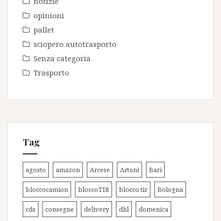
notizie
opinioni
pallet
sciopero autotrasporto
Senza categoria
Trasporto
Tag
agosto
amazon
Arcese
Artoni
Bari
bloccocamion
bloccoTIR
blocco tir
Bologna
cds
consegne
delivery
dhl
domenica