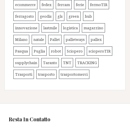
ecommerce
fedex
fercam
ferie
fermoTIR
ferragosto
geodis
gls
green
hub
innovazione
lastmile
logistica
magazzino
Milano
natale
Pallet
palletways
pallex
Pasqua
Puglia
robot
Sciopero
scioperoTIR
supplychain
Taranto
TNT
TRACKING
Trasporti
trasporto
trasportomerci
Resta In Contatto