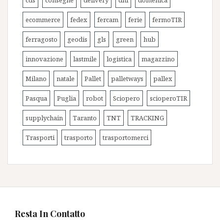
cds
consegne
delivery
dhl
domenica
ecommerce
fedex
fercam
ferie
fermoTIR
ferragosto
geodis
gls
green
hub
innovazione
lastmile
logistica
magazzino
Milano
natale
Pallet
palletways
pallex
Pasqua
Puglia
robot
Sciopero
scioperoTIR
supplychain
Taranto
TNT
TRACKING
Trasporti
trasporto
trasportomerci
Resta In Contatto