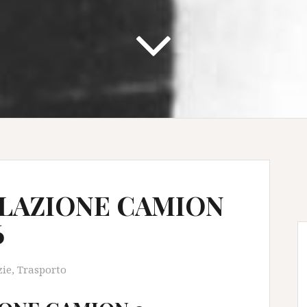
OLAZIONE CAMION
6
zie
,
Trasporto