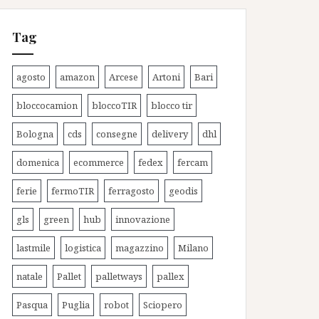
Tag
agosto
amazon
Arcese
Artoni
Bari
bloccocamion
bloccoTIR
blocco tir
Bologna
cds
consegne
delivery
dhl
domenica
ecommerce
fedex
fercam
ferie
fermoTIR
ferragosto
geodis
gls
green
hub
innovazione
lastmile
logistica
magazzino
Milano
natale
Pallet
palletways
pallex
Pasqua
Puglia
robot
Sciopero