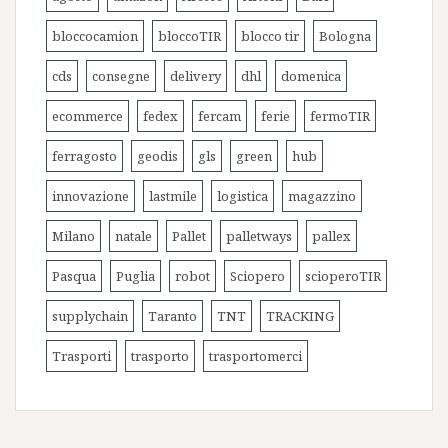
bloccocamion
bloccoTIR
blocco tir
Bologna
cds
consegne
delivery
dhl
domenica
ecommerce
fedex
fercam
ferie
fermoTIR
ferragosto
geodis
gls
green
hub
innovazione
lastmile
logistica
magazzino
Milano
natale
Pallet
palletways
pallex
Pasqua
Puglia
robot
Sciopero
scioperoTIR
supplychain
Taranto
TNT
TRACKING
Trasporti
trasporto
trasportomerci