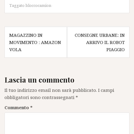
Taggato
bloccocamion
Navigazione
MAGAZZINO IN
CONSEGNE URBANE: IN
articoli
MOVIMENTO : AMAZON
ARRIVO IL ROBOT
VOLA
PIAGGIO
Lascia un commento
Il tuo indirizzo email non sarà pubblicato.
I campi
obbligatori sono contrassegnati
*
Commento
*