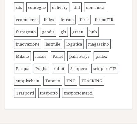
cds
consegne
delivery
dhl
domenica
ecommerce
fedex
fercam
ferie
fermoTIR
ferragosto
geodis
gls
green
hub
innovazione
lastmile
logistica
magazzino
Milano
natale
Pallet
palletways
pallex
Pasqua
Puglia
robot
Sciopero
scioperoTIR
supplychain
Taranto
TNT
TRACKING
Trasporti
trasporto
trasportomerci