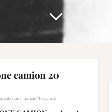
ione camion 20
circolazione
,
notizie
,
Trasporto