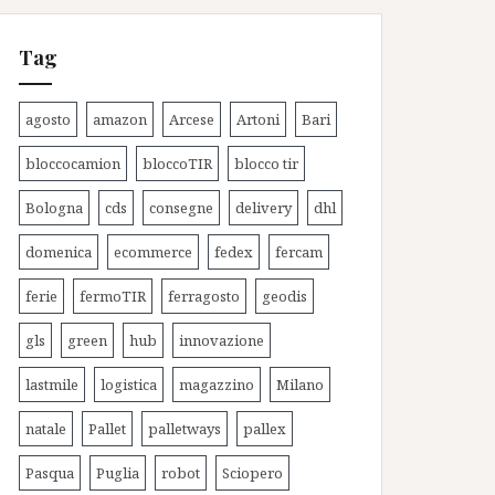
Tag
agosto
amazon
Arcese
Artoni
Bari
bloccocamion
bloccoTIR
blocco tir
Bologna
cds
consegne
delivery
dhl
domenica
ecommerce
fedex
fercam
ferie
fermoTIR
ferragosto
geodis
gls
green
hub
innovazione
lastmile
logistica
magazzino
Milano
natale
Pallet
palletways
pallex
Pasqua
Puglia
robot
Sciopero