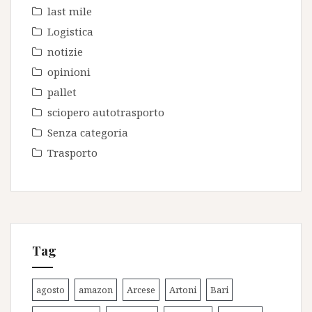
last mile
Logistica
notizie
opinioni
pallet
sciopero autotrasporto
Senza categoria
Trasporto
Tag
agosto
amazon
Arcese
Artoni
Bari