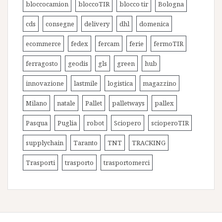
bloccocamion
bloccoTIR
blocco tir
Bologna
cds
consegne
delivery
dhl
domenica
ecommerce
fedex
fercam
ferie
fermoTIR
ferragosto
geodis
gls
green
hub
innovazione
lastmile
logistica
magazzino
Milano
natale
Pallet
palletways
pallex
Pasqua
Puglia
robot
Sciopero
scioperoTIR
supplychain
Taranto
TNT
TRACKING
Trasporti
trasporto
trasportomerci