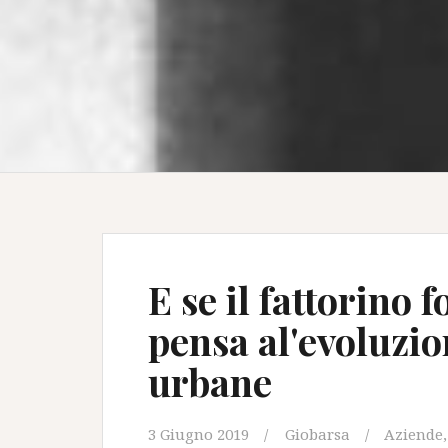
E se il fattorino
pensa al'evoluzi
urbane
3 Giugno 2019
Giobarsa
Aziende