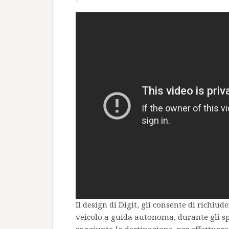
Il design di Digit, gli consente di richiud
veicolo a guida autonoma, durante gli s