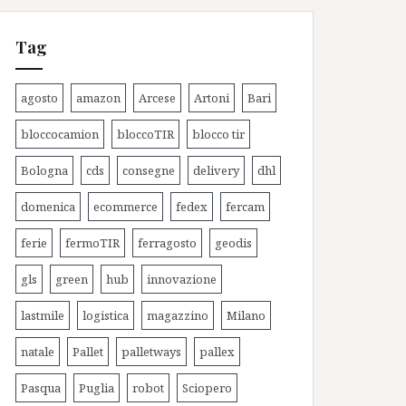
Tag
agosto
amazon
Arcese
Artoni
Bari
bloccocamion
bloccoTIR
blocco tir
Bologna
cds
consegne
delivery
dhl
domenica
ecommerce
fedex
fercam
ferie
fermoTIR
ferragosto
geodis
gls
green
hub
innovazione
lastmile
logistica
magazzino
Milano
natale
Pallet
palletways
pallex
Pasqua
Puglia
robot
Sciopero