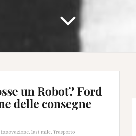
 fosse un Robot? Ford
one delle consegne
,
innovazione
,
last mile
,
Trasporto