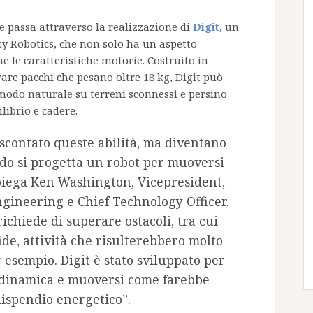
e passa attraverso la realizzazione di
Digit
, un
ty Robotics, che non solo ha un aspetto
 le caratteristiche motorie. Costruito in
vare pacchi che pesano oltre 18 kg, Digit può
 modo naturale su terreni sconnessi e persino
ilibrio e cadere.
scontato queste abilità, ma diventano
o si progetta un robot per muoversi
 spiega Ken Washington, Vicepresident,
ineering e Chief Technology Officer.
ichiede di superare ostacoli, tra cui
fide, attività che risulterebbero molto
er esempio. Digit è stato sviluppato per
 dinamica e muoversi come farebbe
ispendio energetico”.