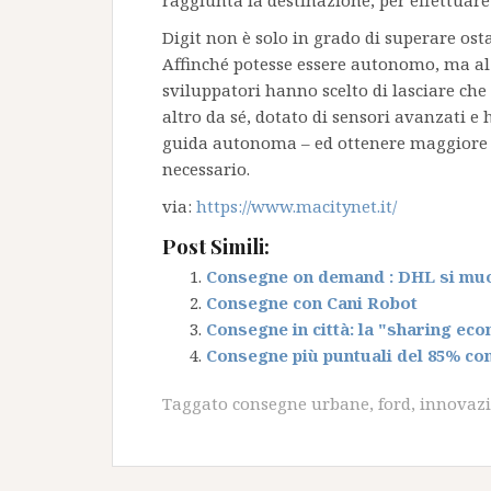
raggiunta la destinazione, per effettuare
Digit non è solo in grado di superare ost
Affinché potesse essere autonomo, ma al
sviluppatori hanno scelto di lasciare che 
altro da sé, dotato di sensori avanzati e 
guida autonoma – ed ottenere maggiore 
necessario.
via:
https://www.macitynet.it/
Post Simili:
Consegne on demand : DHL si mu
Consegne con Cani Robot
Consegne in città: la "sharing e
Consegne più puntuali del 85% con l
Taggato
consegne urbane
,
ford
,
innovaz