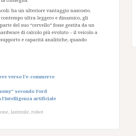
 la consegna.
acoli: ha un ulteriore vantaggio nascosto.
 contempo ultra-leggero e dinamico, gli
parte del suo “cervello” fosse gestita da un
hardware di calcolo più evoluto – il veicolo a
supporto e capacità analitiche, quando
ove verso l'e-commerce
conomy" secondo Ford
'intelligenza artificiale
ione
,
lastmile
,
robot