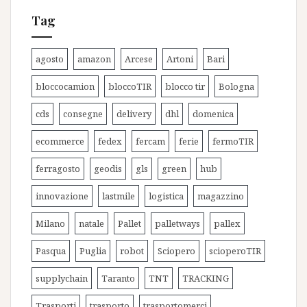
Tag
agosto
amazon
Arcese
Artoni
Bari
bloccocamion
bloccoTIR
blocco tir
Bologna
cds
consegne
delivery
dhl
domenica
ecommerce
fedex
fercam
ferie
fermoTIR
ferragosto
geodis
gls
green
hub
innovazione
lastmile
logistica
magazzino
Milano
natale
Pallet
palletways
pallex
Pasqua
Puglia
robot
Sciopero
scioperoTIR
supplychain
Taranto
TNT
TRACKING
Trasporti
trasporto
trasportomerci