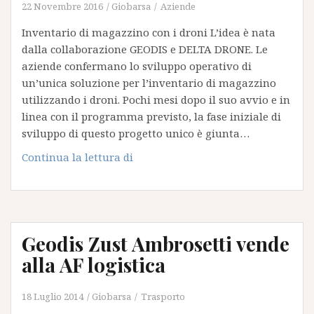
22 Novembre 2016
Giobarsa
Aziende
Inventario di magazzino con i droni L’idea è nata
dalla collaborazione GEODIS e DELTA DRONE. Le
aziende confermano lo sviluppo operativo di
un’unica soluzione per l’inventario di magazzino
utilizzando i droni. Pochi mesi dopo il suo avvio e in
linea con il programma previsto, la fase iniziale di
sviluppo di questo progetto unico è giunta…
Inventario
Continua la lettura di
di
magazzino
con
i
Geodis Zust Ambrosetti vende
droni
alla AF logistica
18 Luglio 2014
Giobarsa
Trasporto