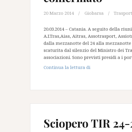
20 Marzo 2014
Giobarsa
Traspor
20.03.2014 – Catania. A seguito della riun
A.I.Tras,Aias, Aitras, Assotrasport, Assio
dalla mezzanotte del 24 alla mezzanotte 
scaturita dal silenzio del Ministro dei Tr
associazioni. Sono previsti presidi a i por
Sciopero
Continua la lettura di
TIR
24-
28
Marzo
2014
:
confermato
Sciopero TIR 24