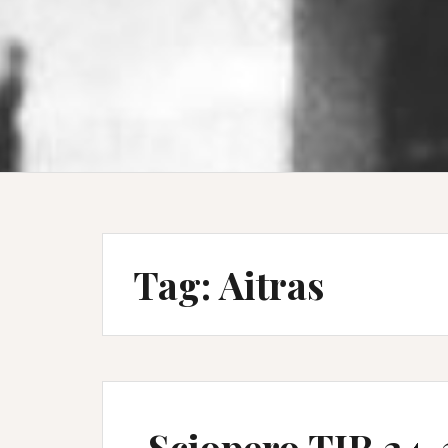
Tag:
Aitras
Sciopero TIR 24-