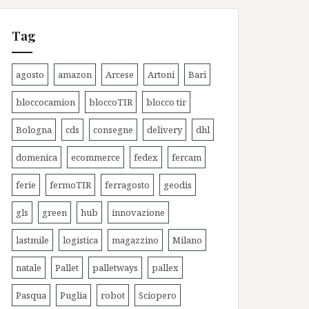
Tag
agosto
amazon
Arcese
Artoni
Bari
bloccocamion
bloccoTIR
blocco tir
Bologna
cds
consegne
delivery
dhl
domenica
ecommerce
fedex
fercam
ferie
fermoTIR
ferragosto
geodis
gls
green
hub
innovazione
lastmile
logistica
magazzino
Milano
natale
Pallet
palletways
pallex
Pasqua
Puglia
robot
Sciopero