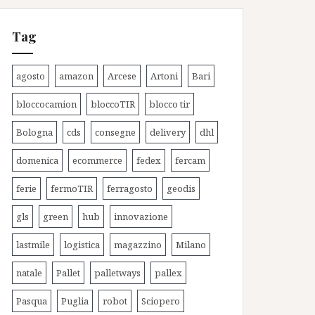
Tag
agosto
amazon
Arcese
Artoni
Bari
bloccocamion
bloccoTIR
blocco tir
Bologna
cds
consegne
delivery
dhl
domenica
ecommerce
fedex
fercam
ferie
fermoTIR
ferragosto
geodis
gls
green
hub
innovazione
lastmile
logistica
magazzino
Milano
natale
Pallet
palletways
pallex
Pasqua
Puglia
robot
Sciopero