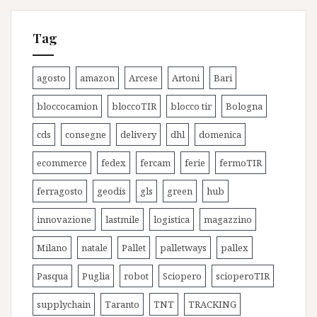
Tag
agosto
amazon
Arcese
Artoni
Bari
bloccocamion
bloccoTIR
blocco tir
Bologna
cds
consegne
delivery
dhl
domenica
ecommerce
fedex
fercam
ferie
fermoTIR
ferragosto
geodis
gls
green
hub
innovazione
lastmile
logistica
magazzino
Milano
natale
Pallet
palletways
pallex
Pasqua
Puglia
robot
Sciopero
scioperoTIR
supplychain
Taranto
TNT
TRACKING