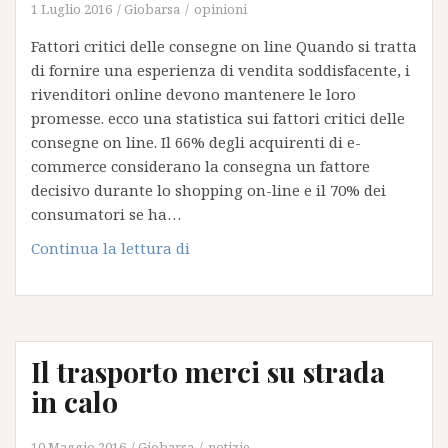
1 Luglio 2016
Giobarsa
opinioni
Fattori critici delle consegne on line Quando si tratta
di fornire una esperienza di vendita soddisfacente, i
rivenditori online devono mantenere le loro
promesse. ecco una statistica sui fattori critici delle
consegne on line. Il 66% degli acquirenti di e-
commerce considerano la consegna un fattore
decisivo durante lo shopping on-line e il 70% dei
consumatori se ha…
Fattori
Continua la lettura di
critici
delle
consegne
on
Il trasporto merci su strada
line
in calo
10 Maggio 2016
Giobarsa
notizie