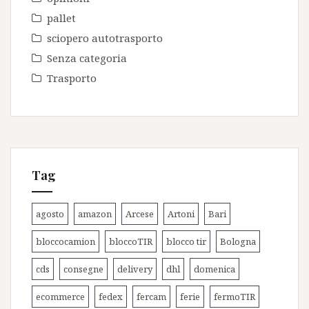
pallet
sciopero autotrasporto
Senza categoria
Trasporto
Tag
agosto
amazon
Arcese
Artoni
Bari
bloccocamion
bloccoTIR
blocco tir
Bologna
cds
consegne
delivery
dhl
domenica
ecommerce
fedex
fercam
ferie
fermoTIR