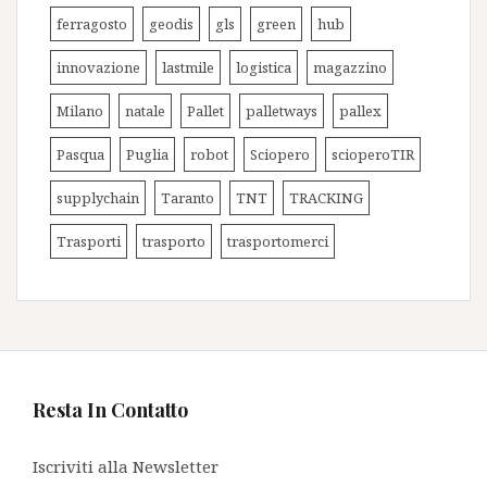
ferragosto
geodis
gls
green
hub
innovazione
lastmile
logistica
magazzino
Milano
natale
Pallet
palletways
pallex
Pasqua
Puglia
robot
Sciopero
scioperoTIR
supplychain
Taranto
TNT
TRACKING
Trasporti
trasporto
trasportomerci
Resta In Contatto
Iscriviti alla Newsletter