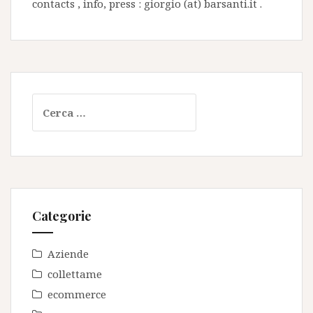
contacts , info, press : giorgio (at) barsanti.it .
Ricerca
per:
Categorie
Aziende
collettame
ecommerce