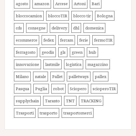
agosto
amazon
Arcese
Artoni
Bari
bloccocamion
bloccoTIR
blocco tir
Bologna
cds
consegne
delivery
dhl
domenica
ecommerce
fedex
fercam
ferie
fermoTIR
ferragosto
geodis
gls
green
hub
innovazione
lastmile
logistica
magazzino
Milano
natale
Pallet
palletways
pallex
Pasqua
Puglia
robot
Sciopero
scioperoTIR
supplychain
Taranto
TNT
TRACKING
Trasporti
trasporto
trasportomerci