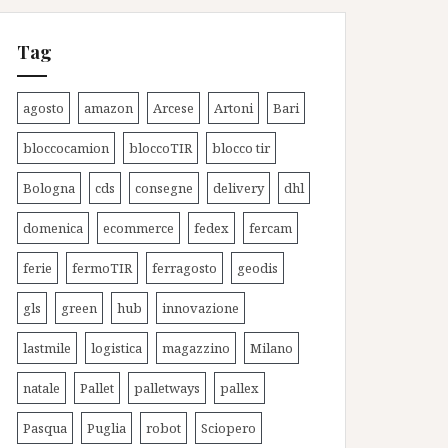
Tag
agosto
amazon
Arcese
Artoni
Bari
bloccocamion
bloccoTIR
blocco tir
Bologna
cds
consegne
delivery
dhl
domenica
ecommerce
fedex
fercam
ferie
fermoTIR
ferragosto
geodis
gls
green
hub
innovazione
lastmile
logistica
magazzino
Milano
natale
Pallet
palletways
pallex
Pasqua
Puglia
robot
Sciopero