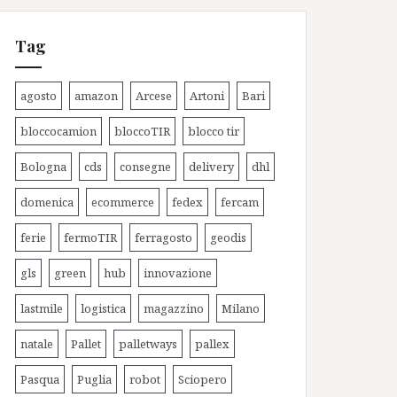
Tag
agosto
amazon
Arcese
Artoni
Bari
bloccocamion
bloccoTIR
blocco tir
Bologna
cds
consegne
delivery
dhl
domenica
ecommerce
fedex
fercam
ferie
fermoTIR
ferragosto
geodis
gls
green
hub
innovazione
lastmile
logistica
magazzino
Milano
natale
Pallet
palletways
pallex
Pasqua
Puglia
robot
Sciopero