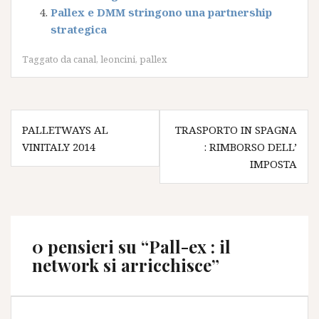
Pallex e DMM stringono una partnership
strategica
Taggato
da canal
,
leoncini
,
pallex
Navigazione
PALLETWAYS AL
TRASPORTO IN SPAGNA
articoli
VINITALY 2014
: RIMBORSO DELL’
IMPOSTA
0 pensieri su “
Pall-ex : il
network si arricchisce
”