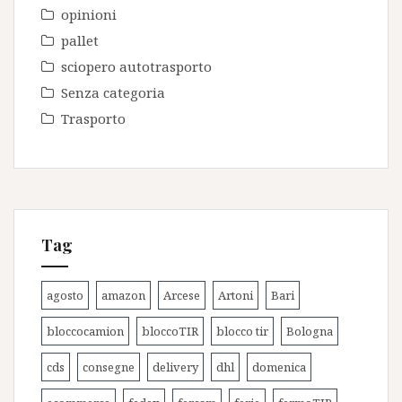
opinioni
pallet
sciopero autotrasporto
Senza categoria
Trasporto
Tag
agosto
amazon
Arcese
Artoni
Bari
bloccocamion
bloccoTIR
blocco tir
Bologna
cds
consegne
delivery
dhl
domenica