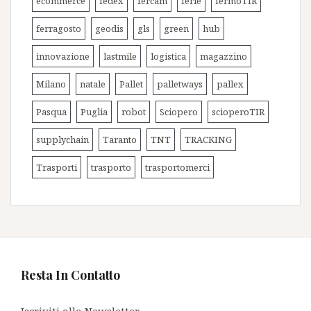
ecommerce
fedex
fercam
ferie
fermoTIR
ferragosto
geodis
gls
green
hub
innovazione
lastmile
logistica
magazzino
Milano
natale
Pallet
palletways
pallex
Pasqua
Puglia
robot
Sciopero
scioperoTIR
supplychain
Taranto
TNT
TRACKING
Trasporti
trasporto
trasportomerci
Resta In Contatto