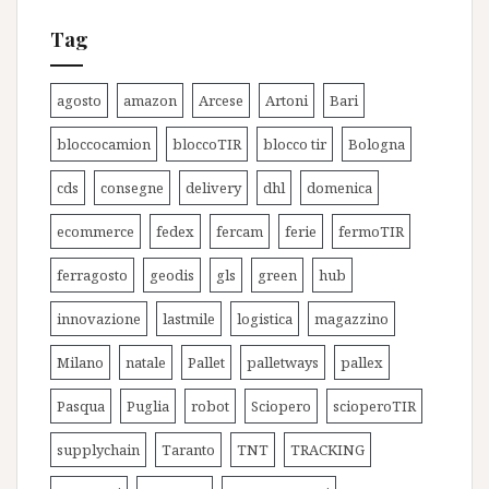
Tag
agosto
amazon
Arcese
Artoni
Bari
bloccocamion
bloccoTIR
blocco tir
Bologna
cds
consegne
delivery
dhl
domenica
ecommerce
fedex
fercam
ferie
fermoTIR
ferragosto
geodis
gls
green
hub
innovazione
lastmile
logistica
magazzino
Milano
natale
Pallet
palletways
pallex
Pasqua
Puglia
robot
Sciopero
scioperoTIR
supplychain
Taranto
TNT
TRACKING