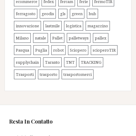
ecommerce
fedex
fercam
ferie
fermoTIR
ferragosto
geodis
gls
green
hub
innovazione
lastmile
logistica
magazzino
Milano
natale
Pallet
palletways
pallex
Pasqua
Puglia
robot
Sciopero
scioperoTIR
supplychain
Taranto
TNT
TRACKING
Trasporti
trasporto
trasportomerci
Resta In Contatto