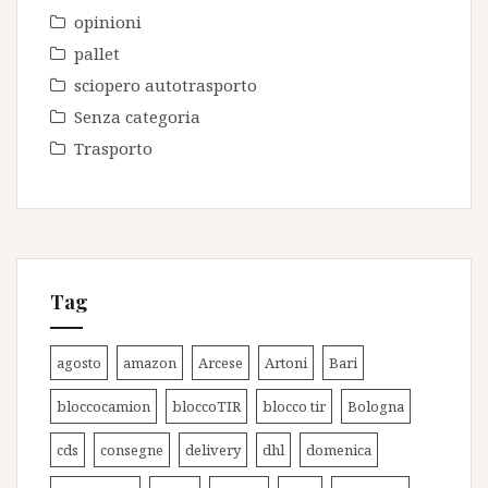
opinioni
pallet
sciopero autotrasporto
Senza categoria
Trasporto
Tag
agosto
amazon
Arcese
Artoni
Bari
bloccocamion
bloccoTIR
blocco tir
Bologna
cds
consegne
delivery
dhl
domenica