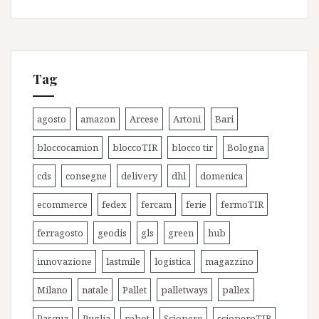
Tag
agosto
amazon
Arcese
Artoni
Bari
bloccocamion
bloccoTIR
blocco tir
Bologna
cds
consegne
delivery
dhl
domenica
ecommerce
fedex
fercam
ferie
fermoTIR
ferragosto
geodis
gls
green
hub
innovazione
lastmile
logistica
magazzino
Milano
natale
Pallet
palletways
pallex
Pasqua
Puglia
robot
Sciopero
scioperoTIR