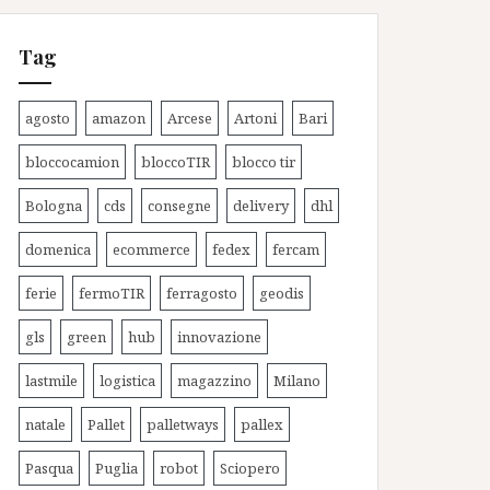
Tag
agosto
amazon
Arcese
Artoni
Bari
bloccocamion
bloccoTIR
blocco tir
Bologna
cds
consegne
delivery
dhl
domenica
ecommerce
fedex
fercam
ferie
fermoTIR
ferragosto
geodis
gls
green
hub
innovazione
lastmile
logistica
magazzino
Milano
natale
Pallet
palletways
pallex
Pasqua
Puglia
robot
Sciopero