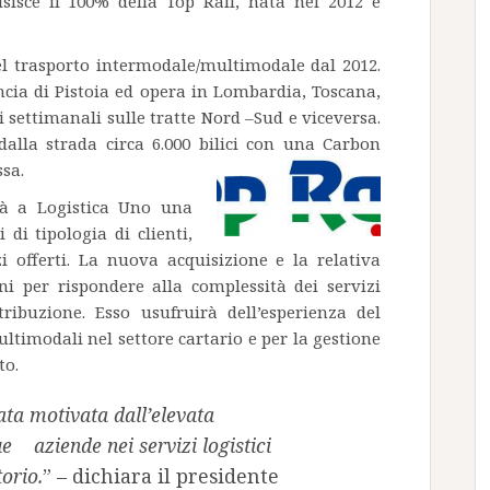
sisce il 100% della Top Rail, nata nel 2012 e
el trasporto intermodale/multimodale dal 2012.
ncia di Pistoia ed opera in Lombardia, Toscana,
i settimanali sulle tratte Nord –Sud e viceversa.
dalla strada circa 6.000 bilici con una Carbon
ssa.
rà a Logistica Uno una
di tipologia di clienti,
zi offerti. La nuova acquisizione e la relativa
oni per rispondere alla complessità dei servizi
stribuzione. Esso usufruirà dell’esperienza del
ultimodali nel settore cartario e per la gestione
to.
stata motivata dall’elevata
 aziende nei servizi logistici
orio.
” – dichiara il presidente