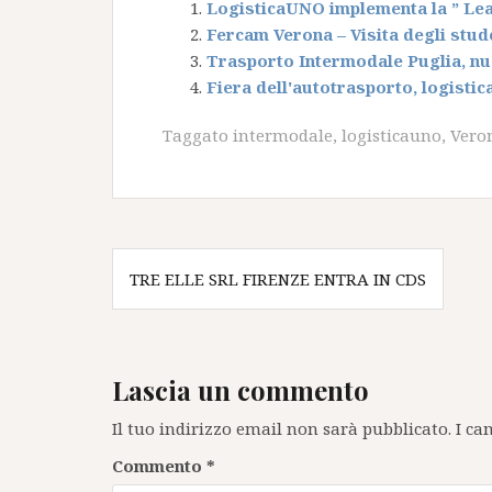
LogisticaUNO implementa la ” Le
Fercam Verona – Visita degli stude
Trasporto Intermodale Puglia, nu
Fiera dell'autotrasporto, logistic
Taggato
intermodale
,
logisticauno
,
Vero
Navigazione
TRE ELLE SRL FIRENZE ENTRA IN CDS
articoli
Lascia un commento
Il tuo indirizzo email non sarà pubblicato.
I ca
Commento
*