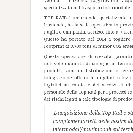
Verona – l’azienda LogisticaUno acqui
specializzata nel trasporto intermodale.
TOP RAIL
è un’azienda specializzata n
L’azienda, ha la sede operativa in provi
Puglia e Campania. Gestisce fino a 7 tren
Questo ha portato nel 2014 a togliere 
Footprint di 3.700 tons di minor CO2 eme
Questa operazione di crescita garanti
notevole quantità di sinergie in termini 
prodotti, zone di distribuzione e servi
integrazione offrirà le migliori soluzi
logistici su rotaia e dei servizi di di
personale della Top Rail per i processi m
dei rischi legati a tale tipologia di prodot
“
L’acquisizione della Top Rail è 
complementarietà delle nostre due
intermodali/multimodali sul territ