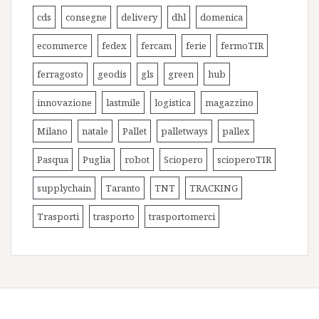
cds
consegne
delivery
dhl
domenica
ecommerce
fedex
fercam
ferie
fermoTIR
ferragosto
geodis
gls
green
hub
innovazione
lastmile
logistica
magazzino
Milano
natale
Pallet
palletways
pallex
Pasqua
Puglia
robot
Sciopero
scioperoTIR
supplychain
Taranto
TNT
TRACKING
Trasporti
trasporto
trasportomerci