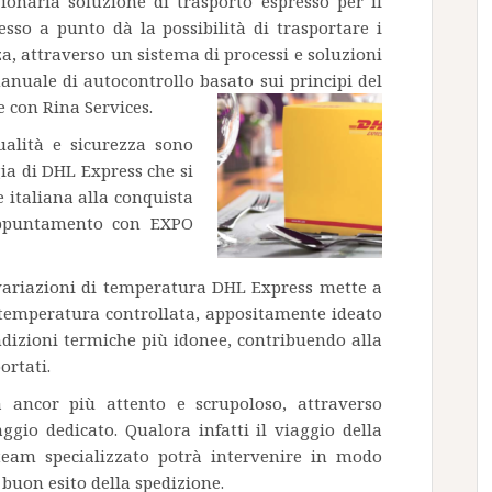
onaria soluzione di trasporto espresso per il
esso a punto dà la possibilità di trasportare i
a, attraverso un sistema di processi e soluzioni
manuale di autocontrollo basato sui principi del
 con Rina Services.
qualità e sicurezza sono
gia di DHL Express che si
 italiana alla conquista
’appuntamento con EXPO
e variazioni di temperatura DHL Express mette a
 temperatura controllata, appositamente ideato
dizioni termiche più idonee, contribuendo alla
ortati.
ta ancor più attento e scrupoloso, attraverso
ggio dedicato. Qualora infatti il viaggio della
team specializzato potrà intervenire in modo
l buon esito della spedizione.