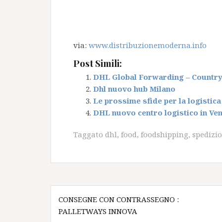
via:
www.distribuzionemoderna.info
Post Simili:
DHL Global Forwarding – Country 
Dhl nuovo hub Milano
Le prossime sfide per la logisti
DHL nuovo centro logistico in Ve
Taggato
dhl
,
food
,
foodshipping
,
spedizio
Navigazione
CONSEGNE CON CONTRASSEGNO :
articoli
PALLETWAYS INNOVA