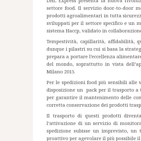
DHL Express presenta la nuova rivoluzi
settore food. Il servizio door-to-door m
prodotti agroalimentari in tutta sicurezz
sviluppati per il settore specifico e un 
sistema Haccp, validato in collaborazione
Tempestività, capillarità, affidabilità, 
dunque i pilastri su cui si basa la strate
prepara a portare l’eccellenza alimentare
del mondo, soprattutto in vista dell
Milano 2015.
Per le spedizioni food più sensibili all
disposizione un pack per il trasporto a
per garantire il mantenimento delle con
corretta conservazione dei prodotti trasp
Il trasporto di questi prodotti diven
l’attivazione di un servizio di monitora
spedizione subisse un imprevisto, un 
proattivo per agevolare il più possibile i