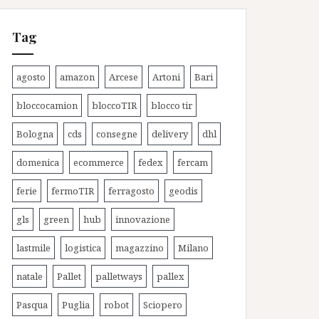
Tag
agosto
amazon
Arcese
Artoni
Bari
bloccocamion
bloccoTIR
blocco tir
Bologna
cds
consegne
delivery
dhl
domenica
ecommerce
fedex
fercam
ferie
fermoTIR
ferragosto
geodis
gls
green
hub
innovazione
lastmile
logistica
magazzino
Milano
natale
Pallet
palletways
pallex
Pasqua
Puglia
robot
Sciopero