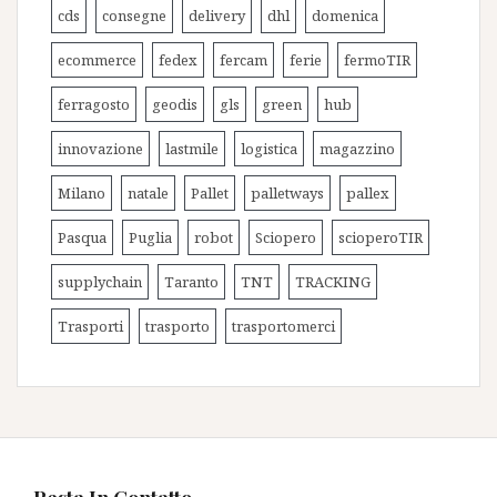
cds
consegne
delivery
dhl
domenica
ecommerce
fedex
fercam
ferie
fermoTIR
ferragosto
geodis
gls
green
hub
innovazione
lastmile
logistica
magazzino
Milano
natale
Pallet
palletways
pallex
Pasqua
Puglia
robot
Sciopero
scioperoTIR
supplychain
Taranto
TNT
TRACKING
Trasporti
trasporto
trasportomerci