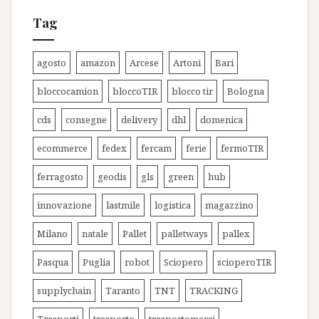
Tag
agosto
amazon
Arcese
Artoni
Bari
bloccocamion
bloccoTIR
blocco tir
Bologna
cds
consegne
delivery
dhl
domenica
ecommerce
fedex
fercam
ferie
fermoTIR
ferragosto
geodis
gls
green
hub
innovazione
lastmile
logistica
magazzino
Milano
natale
Pallet
palletways
pallex
Pasqua
Puglia
robot
Sciopero
scioperoTIR
supplychain
Taranto
TNT
TRACKING