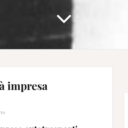
tà impresa
rto