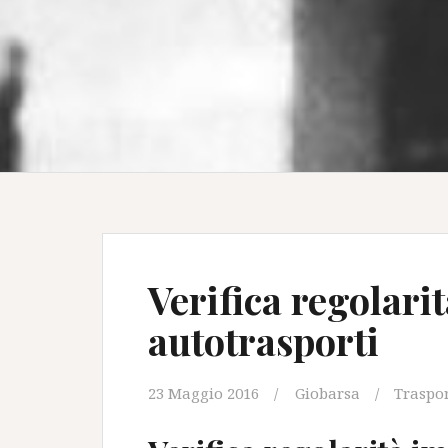
Verifica regolari
autotrasporti
23 Maggio 2016
Giobarsa
Traspo