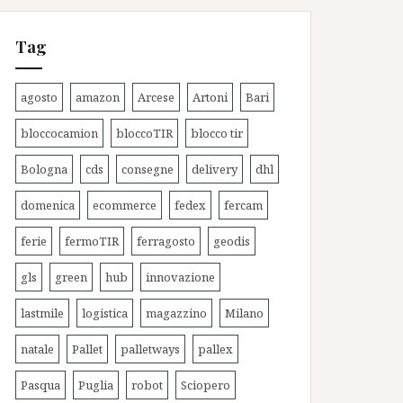
Tag
agosto
amazon
Arcese
Artoni
Bari
bloccocamion
bloccoTIR
blocco tir
Bologna
cds
consegne
delivery
dhl
domenica
ecommerce
fedex
fercam
ferie
fermoTIR
ferragosto
geodis
gls
green
hub
innovazione
lastmile
logistica
magazzino
Milano
natale
Pallet
palletways
pallex
Pasqua
Puglia
robot
Sciopero