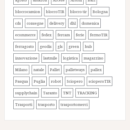
agosto
amazon
Arcese
Artoni
Bari
bloccocamion
bloccoTIR
blocco tir
Bologna
cds
consegne
delivery
dhl
domenica
ecommerce
fedex
fercam
ferie
fermoTIR
ferragosto
geodis
gls
green
hub
innovazione
lastmile
logistica
magazzino
Milano
natale
Pallet
palletways
pallex
Pasqua
Puglia
robot
Sciopero
scioperoTIR
supplychain
Taranto
TNT
TRACKING
Trasporti
trasporto
trasportomerci