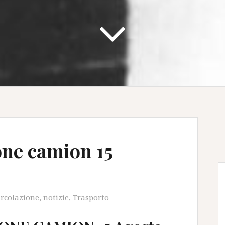
one camion 15
ircolazione
,
notizie
,
Trasporto