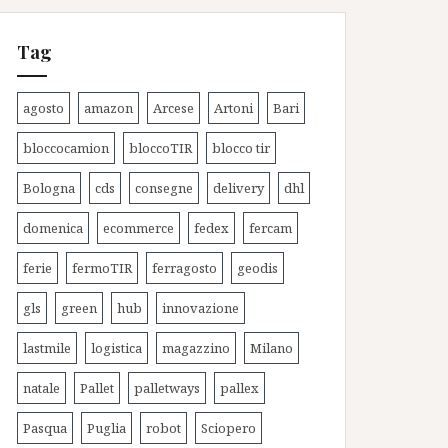
Tag
agosto
amazon
Arcese
Artoni
Bari
bloccocamion
bloccoTIR
blocco tir
Bologna
cds
consegne
delivery
dhl
domenica
ecommerce
fedex
fercam
ferie
fermoTIR
ferragosto
geodis
gls
green
hub
innovazione
lastmile
logistica
magazzino
Milano
natale
Pallet
palletways
pallex
Pasqua
Puglia
robot
Sciopero